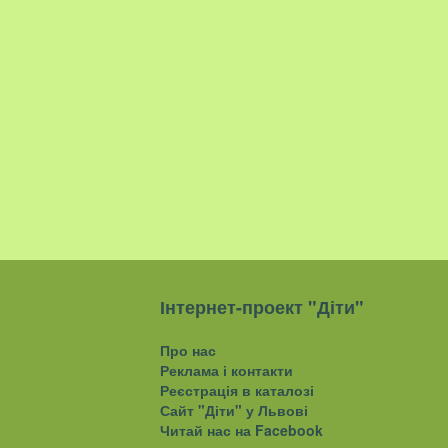
Інтернет-проект "Діти"
Про нас
Реклама і контакти
Реєстрація в каталозі
Сайт "Діти" у Львові
Читай нас на Facebook