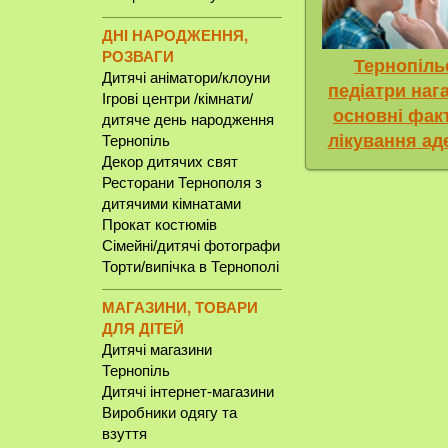
ДНІ НАРОДЖЕННЯ,
РОЗВАГИ
Тернопіль
Дитячі аніматори/клоуни
педіатри наг
Ігрові центри /кімнати/
основні фак
дитяче день народження
лікування ад
Тернопіль
Декор дитячих свят
Ресторани Тернополя з
дитячими кімнатами
Прокат костюмів
Сімейні/дитячі фотографи
Торти/випічка в Тернополі
МАГАЗИНИ, ТОВАРИ
ДЛЯ ДІТЕЙ
Дитячі магазини
Тернопіль
Дитячі інтернет-магазини
Виробники одягу та
взуття