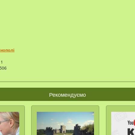
рнополі
1
506
Рекомендуємо