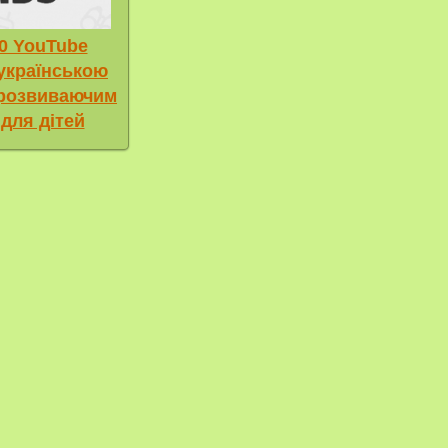
0 YouTube
 українською
 розвиваючим
 для дітей