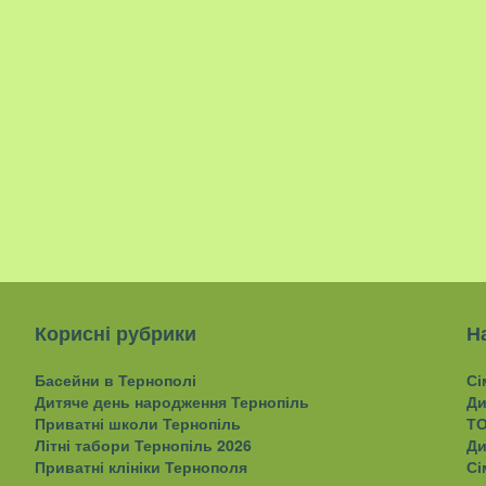
Корисні рубрики
Н
Басейни в Тернополі
Сі
Дитяче день народження Тернопіль
Ди
Приватні школи Тернопіль
ТО
Літні табори Тернопіль 2026
Ди
Приватні клініки Тернополя
Сі