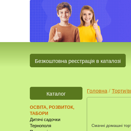
Безкоштовна реєстрація в каталозі
Головна
/
Торти/в
Каталог
ОСВІТА, РОЗВИТОК,
ТАБОРИ
Дитячі садочки
Смачні домашні торти
Тернополя