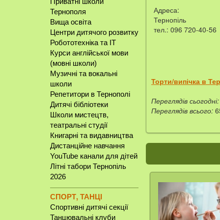
Приватні школи
Адреса:
Тернополя
Тернопіль
Вища освіта
тел.: 096 720-40-56
Центри дитячого розвитку
Робототехніка та IT
Курси англійської мови
(мовні школи)
Музичні та вокальні
Торти/випічка в Те
школи
Репетитори в Тернополі
Переглядів сьогодні:
Дитячі бібліотеки
Переглядів всього:
6
Школи мистецтв,
театральні студії
Книгарні та видавництва
Дистанційне навчання
YouTube канали для дітей
Літні табори Тернопіль
2026
СПОРТ, ТАНЦІ
Спортивні дитячі секції
Танцювальні клуби