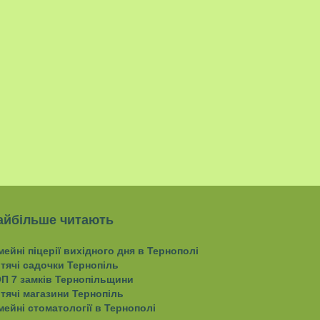
айбільше читають
мейні піцерії вихідного дня в Тернополі
тячі садочки Тернопіль
П 7 замків Тернопільщини
тячі магазини Тернопіль
мейні стоматології в Тернополі