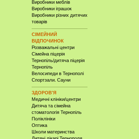
Виробники меблів
Виробники іграшок
Виробники різних дитячих
товарів
СІМЕЙНИЙ
ВІДПОЧИНОК
Розважальні центри
Сімейна піцерія
Тернопіль/дитяча піцерія
Тернопіль
Велосипеди в Тернополі
Спортзали. Сауни
ЗДОРОВ'Я
Медичні клініки/центри
Дитяча та сімейна
стоматологія Тернопіль
Поліклініки
Оптика
Школи материнства
Дитячі лікарі Тернополя