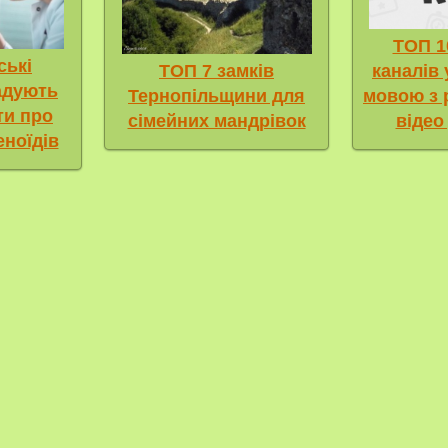
ТОП 1
ські
ТОП 7 замків
каналів
адують
Тернопільщини для
мовою з
ти про
сімейних мандрівок
відео
еноїдів