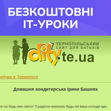
ипічка в Тернополі
Домашня кондитерська Ірини Башняк
 на будь-яке свято! З радістю виконаю будь-які ваші солодкі ідеї.