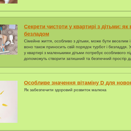
Секрети чистоти у квартирі з дітьми: як
безладом
Сімейне життя, особливо з дітьми, може бути веселим 
воно також приносить свій порядок турбот і безладдя.
у квартирі з маленькими дітьми потребує особливого під
допоможуть створити затишний та безпечний простір дл
Особливе значення вітаміну D для нов
Як забезпечити здоровий розвиток малюка