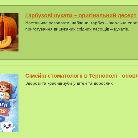
Гарбузові цукати – оригінальний десерт
Настав час розривати шаблони: гарбуз – ідеальна сир
приготування вишуканих східних ласощів – цукатів.
Сімейні стоматології в Тернополі - онов
Здорові та красиві зуби у дітей та дорослих