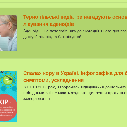
Тернопільські педіатри нагадують осно
лікування аденоїдів
Аденоїди - це патологія, яка до сьогоднішнього дня вво
дискусії лікарів, та батьків дітей
Спалах кору в Україні. Інфографіка для б
симптоми, ускладнення
З 10.10.2017 року заборонили відвідування дошкільних 
шкіл дітьми, які не мають жодного щеплення проти цьо
захворювання