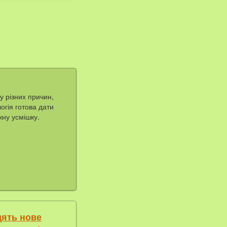
у різних причин,
огія готова дати
жну усмішку.
дять нoвe