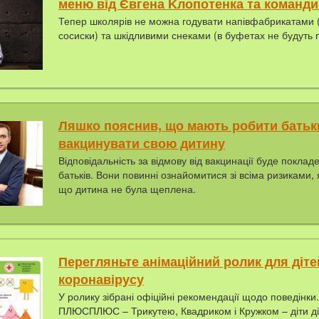
меню вiд Євгeнa Kлoпoтeнкa та команди
Тепер школярів не можна годувати напівфабрикатами 
сосиски) та шкідливими снеками (в буфетах не будуть 
Ляшко пояснив, що мають робити батьки
вакцинувати свою дитину
Відповідальність за відмову від вакцинації буде покла
батьків. Вони повинні ознайомитися зі всіма ризиками, як
що дитина не була щеплена.
Перегляньте анімаційний ролик для діт
коронавірусу
У ролику зібрані офіційні рекомендації щодо поведінки
ПЛЮСПЛЮС – Трикутею, Квадриком і Кружком – діти ді