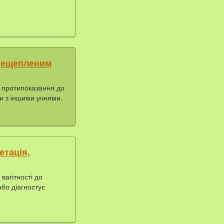
 нещепленим
і протипоказання до
ли з іншими учнями.
етація,
вагітності до
або діагностує