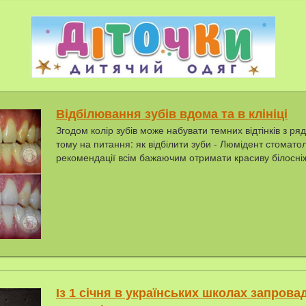
Відбілювання зубів вдома та в клініці
Згодом колір зубів може набувати темних відтінків з ряд
тому на питання: як відбілити зуби - Люмідент стоматол
рекомендації всім бажаючим отримати красиву білосні
Із 1 сiчня в українських школах зaпрoвa