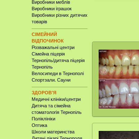
Виробники меблів
Виробники іграшок
Виробники різних дитячих
товарів
СІМЕЙНИЙ
ВІДПОЧИНОК
Розважальні центри
Сімейна піцерія
Тернопіль/дитяча піцерія
Тернопіль
Велосипеди в Тернополі
Спортзали. Сауни
ЗДОРОВ'Я
Медичні клініки/центри
Дитяча та сімейна
стоматологія Тернопіль
Поліклініки
Оптика
Школи материнства
Дитячі лікарі Тернополя