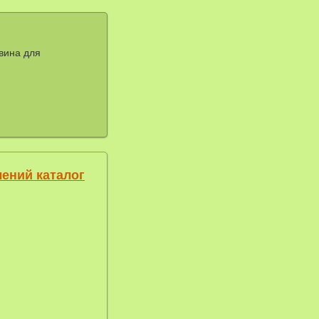
овина для
лений каталог