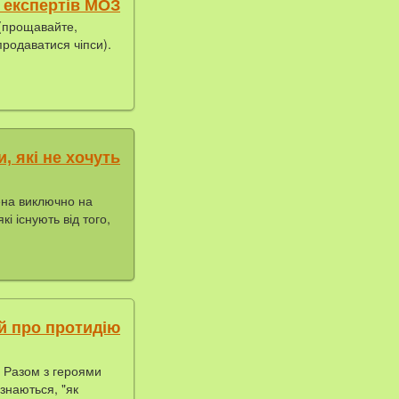
 експертів МОЗ
(прощавайте,
продаватися чіпси).
, які не хочуть
дена виключно на
і існують від того,
ей про протидію
. Разом з героями
знаються, "як