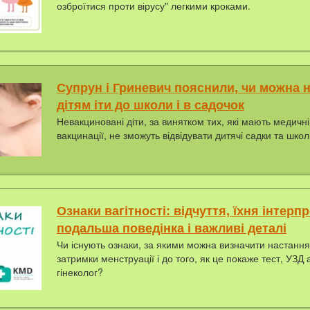
озброїтися проти вірусу" легкими кроками.
Супрун і Гриневич пояснили, чи можна
дітям іти до школи і в садочок
Невакциновані діти, за винятком тих, які мають медичн
вакцинації, не зможуть відвідувати дитячі садки та шко
Ознаки вагітності: відчуття, їхня інтерпр
подальша поведінка і важливі деталі
Чи існують ознаки, за якими можна визначити настання 
затримки менструації і до того, як це покаже тест, УЗД 
гінеколог?