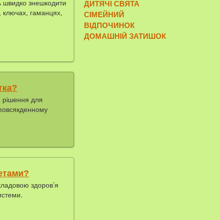
ь швидко знешкодити
ДИТЯЧІ СВЯТА
, ключах, гаманцях,
СІМЕЙНИЙ
ВІДПОЧИНОК
ДОМАШНІЙ ЗАТИШОК
тка?
е рішення для
у повсякденному
кетами?
кладовою здоров’я
истеми.