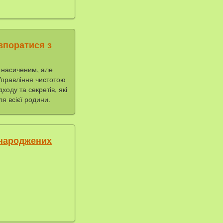
 впоратися з
і насиченим, але
 Управління чистотою
ходу та секретів, які
я всієї родини.
онароджених