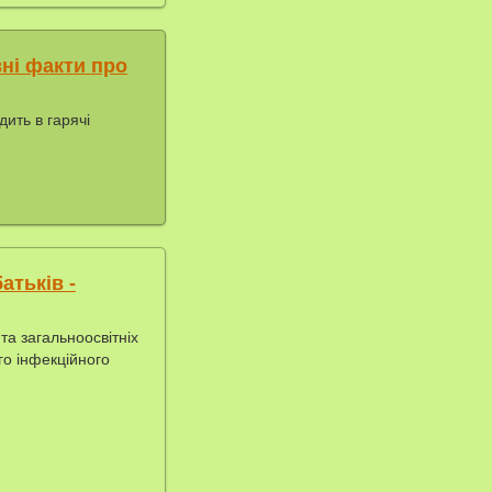
вні факти про
дить в гарячі
атьків -
та загальноосвітніх
го інфекційного