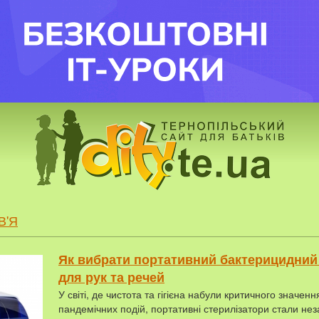
В'Я
Як вибрати портативний бактерицидний
для рук та речей
У світі, де чистота та гігієна набули критичного значенн
пандемічних подій, портативні стерилізатори стали не