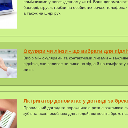
помічниками у повсякденному житті. Вони допомагают
бактерії, віруси, грибки на особистих речах, телефонах
а також на шкірі рук.
Окуляри чи лінзи - що вибрати для підлі
Вибір між окулярами та контактними лінзами – важлив
підлітка, яке впливає не лише на зір, а й на комфорт 
житті.
Як іригатор допомагає у догляді за бре
Правильний догляд за порожниною рота є важливою с
зубів та ясен, особливо для людей, які носять брекет-с