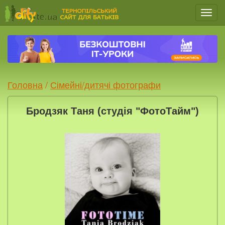
Мен
Головна
/
Сімейні/дитячі фотографи
Бродзяк Таня (студія "ФотоТайм")