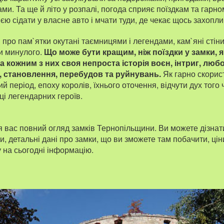
и. Та ще й літо у розпалі, погода сприяє поїздкам та гарн
мєю сідати у власне авто і мчати туди, де чекає щось захопли
про пам`ятки окутані таємницями і легендами, кам`яні стіни
и минулого.
Що може бути кращим, ніж поїздки у замки, 
а кожним з них своя непроста історія воєн, інтриг, люб
я, становлення, перебудов та руйнувань.
Як гарно скорис
й період, епоху королів, їхнього оточення, відчути дух того
ці легендарних героїв.
я вас повний огляд замків Тернопільщини. Ви можете дізнати
ки, детальні дані про замки, що ви зможете там побачити, цін
у на сьогодні інформацію.