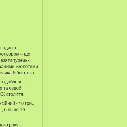
 один з
 кольором – що
взяти турецькі
 званими «золотими
елика бібліотека.
 оздоблень і
р та оздоб
ХХ століття.
сійний - 10 грн.,
., більше 10
ного року –