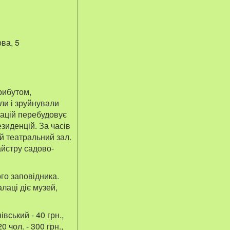
ва, 5
рибутом,
ли і зруйнували
вацій перебудовує
зиденцій. За часів
ий театральний зал.
айстру садово-
го заповідника.
лаці діє музей,
івський - 40 грн.,
0 чол. - 300 грн.,