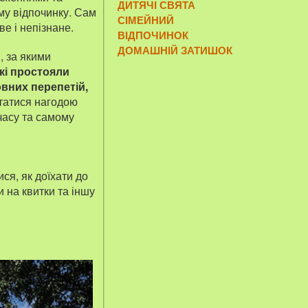
ДИТЯЧІ СВЯТА
ому відпочинку. Сам
СІМЕЙНИЙ
ве і непізнане.
ВІДПОЧИНОК
ДОМАШНІЙ ЗАТИШОК
, за якими
які простояли
овних перепетій,
татися нагодою
 часу та самому
ся, як доїхати до
и на квитки та іншу