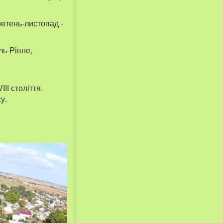
овтень-листопад -
ль-Рівне,
І століття.
у.