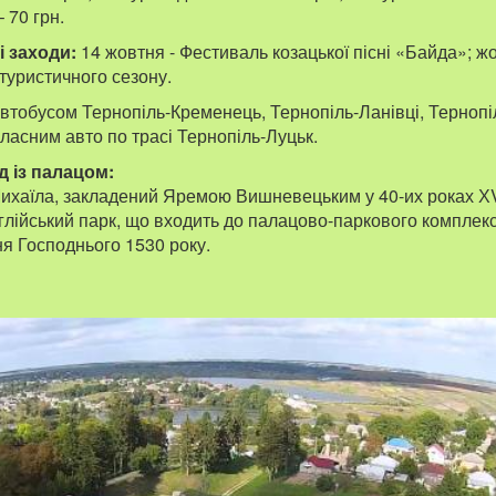
 70 грн.
і заходи:
14 жовтня - Фестиваль козацької пісні «Байда»; ж
туристичного сезону.
втобусом Тернопіль-Кременець, Тернопіль-Ланівці, Тернопі
ласним авто по трасі Тернопіль-Луцьк.
д із палацом:
Михаїла, закладений Яремою Вишневецьким у 40-их роках ХVІІ
лійський парк, що входить до палацово-паркового комплекс
ня Господнього 1530 року.