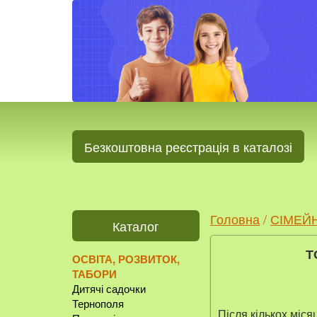
Безкоштовна реєстрація в каталозі
Головна
/
СІМЕЙ
Каталог
Т
ОСВІТА, РОЗВИТОК,
ТАБОРИ
Дитячі садочки
Тернополя
Після кількох міс