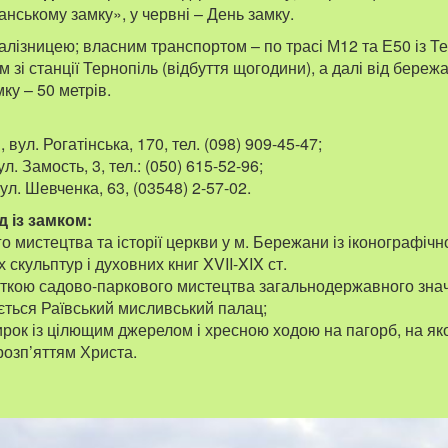
нському замку», у червні – День замку.
алізницею; власним транспортом – по трасі М12 та Е50 із Т
 зі станції Тернопіль (відбуття щогодини), а далі від береж
ку – 50 метрів.
, вул. Рогатінська, 170, тел. (098) 909-45-47;
л. Замость, 3, тел.: (050) 615-52-96;
вул. Шевченка, 63, (03548) 2-57-02.
д із замком:
о мистецтва та історії церкви у м. Бережани із іконографічн
 скульптур і духовних книг XVII-XIX ст.
’яткою садово-паркового мистецтва загальнодержавного зна
ається Раївський мисливський палац;
рок із цілющим джерелом і хресною ходою на пагорб, на як
 розп’яттям Христа.