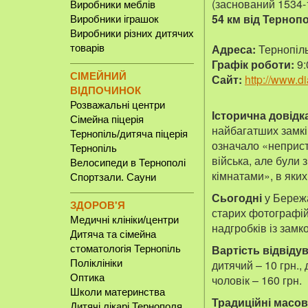
(заснований 1534-1
Виробники меблів
54 км від Терноп
Виробники іграшок
Виробники різних дитячих
Адреса:
Тернопіль
товарів
Графік роботи:
9:
СІМЕЙНИЙ
Сайт:
http://www.d
ВІДПОЧИНОК
Розважальні центри
Історична довідк
Сімейна піцерія
найбагатших замкі
Тернопіль/дитяча піцерія
означало «непристу
Тернопіль
війська, але були 
Велосипеди в Тернополі
кімнатами», в яких
Спортзали. Сауни
Сьогодні
у Бережа
ЗДОРОВ'Я
старих фотографій
Медичні клініки/центри
надгробків із замк
Дитяча та сімейна
Вартість відвідув
стоматологія Тернопіль
Поліклініки
дитячий – 10 грн., 
Оптика
чоловік – 160 грн.
Школи материнства
Традиційні масов
Дитячі лікарі Тернополя