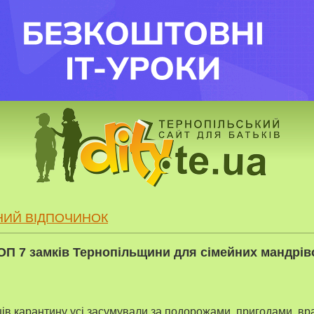
НИЙ ВІДПОЧИНОК
ОП 7 замків Тернопільщини для сімейних мандрів
яців карантину усі засумували за подорожами, пригодами, в