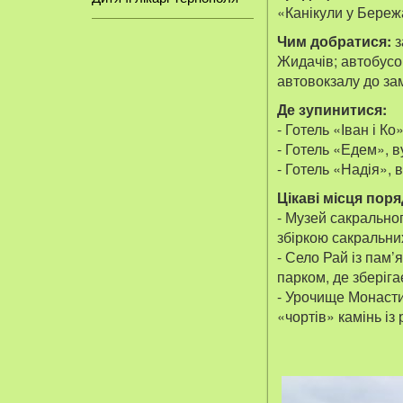
«Канікули у Бережа
Чим добратися:
з
Жидачів; автобусом
автовокзалу до зам
Де зупинитися:
- Готель «Іван і Ко»
- Готель «Едем», ву
- Готель «Надія», 
Цікаві місця поря
- Музей сакральног
збіркою сакральних
- Село Рай із пам
парком, де зберіг
- Урочище Монасти
«чортів» камінь із