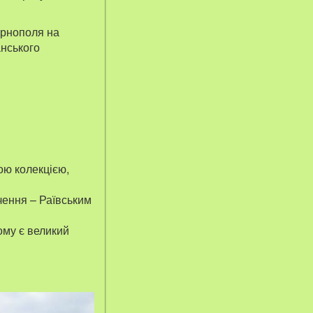
ернополя на
анського
ою колекцією,
чення – Раївським
ому є великий