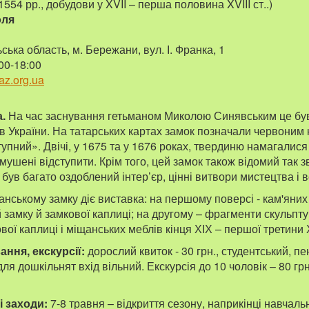
554 рр., добудови у XVII – перша половина XVIII ст..)
оля
ська область, м. Бережани, вул. І. Франка, 1
00-18:00
iaz.org.ua
а.
На час заснування гетьманом Миколою Синявським це був
в України. На татарських картах замок позначали червоним
пний». Двічі, у 1675 та у 1676 роках, твердиню намагалися 
змушені відступити. Крім того, цей замок також відомий так
 був багато оздоблений інтер’єр, цінні витвори мистецтва і в
нському замку діє виставка: на першому поверсі - кам'яних
 замку й замкової каплиці; на другому – фрагменти скульпту
ової каплиці і міщанських меблів кінця ХІХ – першої третини 
ання, екскурсії:
дорослий квиток - 30 грн., студентський, пен
для дошкільнят вхід вільний. Екскурсія до 10 чоловік – 80 грн
і заходи:
7-8 травня – відкриття сезону, наприкінці навчаль