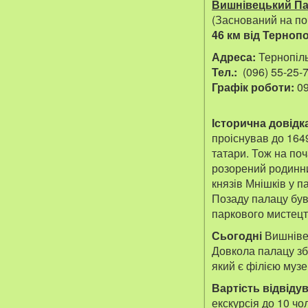
Вишнівецький П
(Заснований на поч
46 км від Терноп
Адреса:
Тернопіль
Тел.:
(096) 55-25-
Графік роботи:
09
Історична довідка
проіснував до 1649
татари. Тож на по
розорений родинни
князів Мнішків у п
Позаду палацу був
паркового мистецт
Сьогодні
Вишнівец
Довкола палацу зб
який є філією муз
Вартість відвідув
екскурсія до 10 чол.