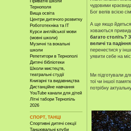
Приватні школи
чудовими краєвидам
Тернополя
Бог велів всією сі
Вища освіта
Центри дитячого розвитку
А ще якщо йдеться 
Робототехніка та IT
ховаються привид
Курси англійської мови
багато століть? З
(мовні школи)
величі та падінн
Музичні та вокальні
перенестися у інши
школи
уявити себе на міс
Репетитори в Тернополі
Дитячі бібліотеки
Школи мистецтв,
Ми підготували дл
театральні студії
тої чи іншої памят
Книгарні та видавництва
Дистанційне навчання
потрібну актуальн
YouTube канали для дітей
Літні табори Тернопіль
2026
СПОРТ, ТАНЦІ
Спортивні дитячі секції
Танцювальні клуби