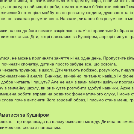
чотири книжки, то, займаючись за методом Кушніра, вони читають
це література найвищої проби, том за томом з бібліотеки світової кл
еличезний потенціал майбутнього розвитку людини, духовного та ін
ння не заважає розуміти сенс. Навпаки, читання без розуміння в ме
укви, слова до його вимови закріплює в пам'яті правильний образ сл
 вимовляється. Діти, котрі навчалися за Кушніром, апріорі пишуть г
ися, не можна припиняти заняття ні на один день. Пропустите кільк
 починати спочатку, дитина просто забуде все, що освоїла.
чекають труднощі в школі. Діти читають побіжно, розуміють, пишут
фонематичний аналіз. Виникає, звичайно, питання: навіщо їм фоне
к добре читають і пишуть? Але не нам з вами міняти шкільну програ
у в звичайну школу, ви ризикуєте розгубити здобуті навички. Адже
змушена робити вправи на розвиток фонематичного слуху, і може с
 слова почне витісняти його зоровий образ, і письмо стане менш г
йматися за Кушніром
важність – це перешкода на шляху освоєння методу. Дитина не змож
и вимовлене слово з написаним.