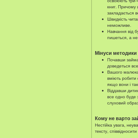
освоюють три-
книг. Причому 
закладається в
Швидкість чита
неможливе.
Навчання від б
пишеться, а не
Мінуси методики
Почавши займат
доведеться все
Вашого малюка 
вміють робити 
якщо вони і та
Віддавши дитин
все одно буде 
слуховий образ
Кому не варто за
Нестійка увага, неу
тексту, співвідносит