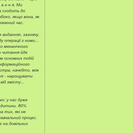
а н н я. Ми
а сходить до
боко, якщо вона, як
рачений час.
 виданнях, зазначу,
у операції з ними...
го механічного
ю читання йде
м основних подій
інформаційного
стра, начебто, між
лі - нарощувати
ід змісту...
о: у нас дуже
і дитини. 80%
а тих, які не
навчальний процес.
є на довільних