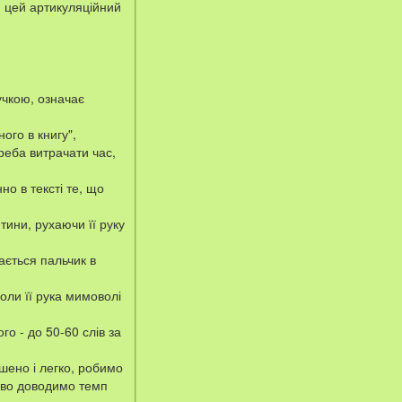
и цей артикуляційний
.
учкою, означає
ого в книгу",
треба витрачати час,
о в тексті те, що
тини, рухаючи її руку
ається пальчик в
оли її рука мимоволі
о - до 50-60 слів за
шено і легко, робимо
пово доводимо темп