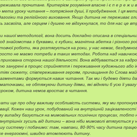
реживала прочитане. Критерієм розуміння власне і є п е р е ж и в 
 мета уроку читання – потрясіння душі, її пробудження. І ця мет
дагогіки та релігійного виховання. Якщо дитина не переживає гли
ь засвоїла, але серцем і душею не відгукнулася, то для нас це вт
и нашої методології, вона досить докладно описана в спеціальних
іод знайомства з буквами, є кубики, магнітна абетка і різного род
отовчої роботи, яка розтягується на роки, у нас немає, бездумно
росто не маємо потреби в таких методах. Робота над навичко
 прихована сторона нашої діяльності. Вона відбувається за кадро
стю занурені в процес сприйняття і переживання художнього або 
етіях сюжету, співпереживання героям, причащання до Слова май
агментами формується навик читання. Так ми і будемо діяти да
точками, не обтяжуючи дитину діями, які відняли б усю її увагу в
кроком, дитина немов вростає в читання.
зати ще про одну важливу особливість системи, яку ми пропонуєм
вації. Кожен наш урок, побудований на внутрішній зацікавленост
му випадку базується на мимовільних психічних процесах, тобто н
нутрішніх зусиль від дитини – вона ніби мимоволі втягується у 
ншу систему і побачимо: там, навпаки, 80-90% часу дитина працю
уже енергоємні, швидко втомлюють дитину.