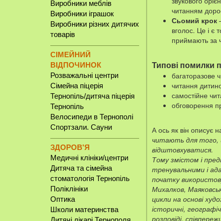
звукового оріє
Виробники меблів
читанням доро
Виробники іграшок
Сьомий крок
–
Виробники різних дитячих
вголос. Це і є 
товарів
приймають за 
СІМЕЙНИЙ
ВІДПОЧИНОК
Типові помилки п
багаторазове ч
Розважальні центри
читання дитино
Сімейна піцерія
самостійне чит
Тернопіль/дитяча піцерія
обговорення пр
Тернопіль
Велосипеди в Тернополі
Спортзали. Сауни
А ось як він описує 
читають для того, що
ЗДОРОВ'Я
відштовхуватися.
Медичні клініки/центри
Тому змістом і пре
Дитяча та сімейна
тренувальними і ад
стоматологія Тернопіль
початку використову
Михалков, Маяковськ
Поліклініки
цикли на основі худо
Оптика
історичні, географі
Школи материнства
розповіді, співпере
Дитячі лікарі Тернополя