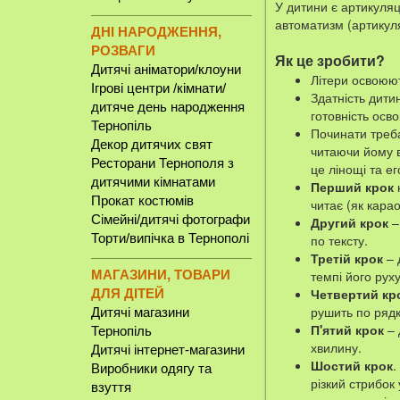
У дитини є артикуля
автоматизм (артикуля
ДНІ НАРОДЖЕННЯ,
РОЗВАГИ
Як це зробити?
Дитячі аніматори/клоуни
Літери освоюют
Ігрові центри /кімнати/
Здатність дити
дитяче день народження
готовність осв
Тернопіль
Починати треба
Декор дитячих свят
читаючи йому в
Ресторани Тернополя з
це лінощі та ег
дитячими кімнатами
Перший крок
н
Прокат костюмів
читає (як карао
Сімейні/дитячі фотографи
Другий крок
–
Торти/випічка в Тернополі
по тексту.
Третій крок
– 
МАГАЗИНИ, ТОВАРИ
темпі його рух
ДЛЯ ДІТЕЙ
Четвертий кр
рушить по рядк
Дитячі магазини
П'ятий крок
– 
Тернопіль
хвилину.
Дитячі інтернет-магазини
Шостий крок
.
Виробники одягу та
різкий стрибок
взуття