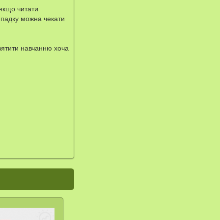
 якщо читати
випадку можна чекати
святити навчанню хоча