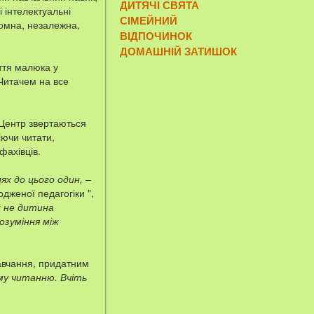
ДИТЯЧІ СВЯТА
 інтелектуальні
СІМЕЙНИЙ
номна, незалежна,
ВІДПОЧИНОК
ДОМАШНІЙ ЗАТИШОК
ття малюка у
 Читачем на все
 Центр звертаються
іючи читати,
фахівців.
ях до цього один,
–
дженої педагогіки ",
й не дитина
озуміння між
авчання, придатним
му читанню. Вчіть