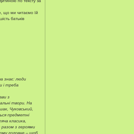
 дитиною по тексту за
, що ми читаємо їй
шість батьків
ва знає: люди
и і треба
ави з
альні твори. На
шак, Чуковський,
ться предметні
тяча класика,
о разом з героями
ьому головне – щоб