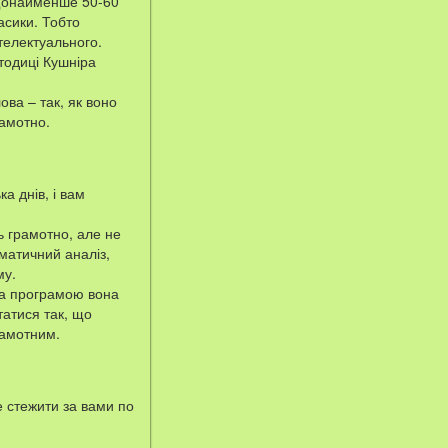
 щонайменше 50-60
асики. Тобто
телектуального.
тодиці Кушніра
ова – так, як воно
рамотно.
а днів, і вам
ь грамотно, але не
матичний аналіз,
му.
 за програмою вона
татися так, що
рамотним.
е стежити за вами по