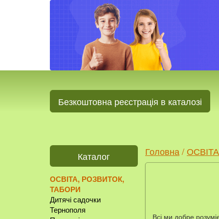
Безкоштовна реєстрація в каталозі
Головна
/
ОСВІТА
Каталог
ОСВІТА, РОЗВИТОК,
ТАБОРИ
Дитячі садочки
Тернополя
Всі ми добре розуміє