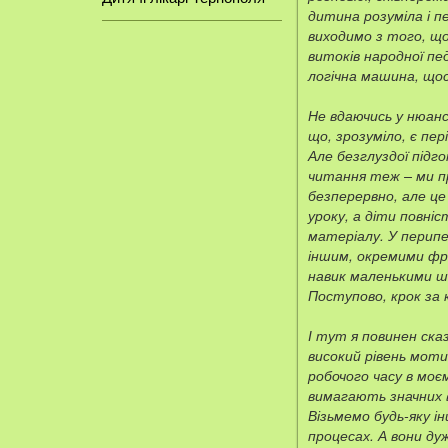
дитина розуміла і пе
виходимо з того, що
витоків народної пе
логічна машина, щос
Не вдаючись у нюанс
що, зрозуміло, є пер
Але безглуздої підг
читання теж – ми п
безперервно, але це
уроку, а діти повні
матеріалу. У перип
іншим, окремими фр
навик маленькими шма
Поступово, крок за 
І тут я повинен ска
високий рівень моти
робочого часу в моє
вимагають значних в
Візьмемо будь-яку і
процесах. А вони д