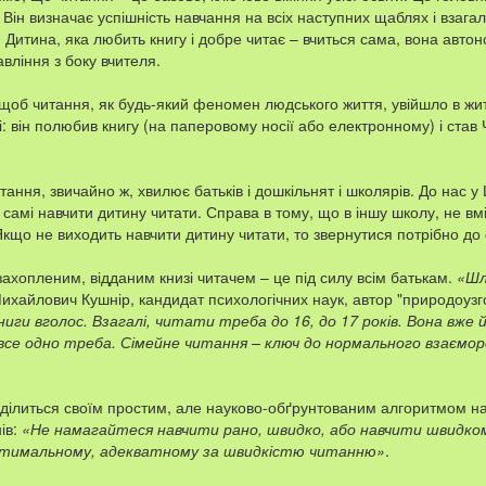
ін визначає успішність навчання на всіх наступних щаблях і взагалі
Дитина, яка любить книгу і добре читає – вчиться сама, вона авто
вління з боку вчителя.
 щоб читання, як будь-який феномен людського життя, увійшло в жи
: він полюбив книгу (на паперовому носії або електронному) і став
ання, звичайно ж, хвилює батьків і дошкільнят і школярів. До нас у
 самі навчити дитину читати. Справа в тому, що в іншу школу, не вм
кщо не виходить навчити дитину читати, то звернутися потрібно до 
захопленим, відданим книзі читачем – це під силу всім батькам.
«Шл
ихайлович Кушнір, кандидат психологічних наук, автор "природоузго
иги вголос. Взагалі, читати треба до 16, до 17 років. Вона вже 
все одно треба. Сімейне читання – ключ до нормального взаємор
ділиться своїм простим, але науково-обґрунтованим алгоритмом н
нів:
«Не намагайтеся навчити рано, швидко, або навчити швидко
 оптимальному, адекватному за швидкістю читанню»
.