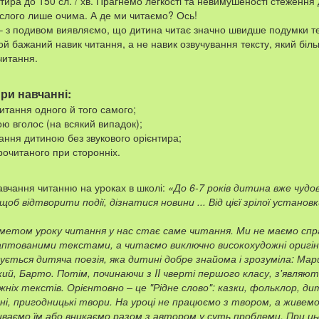
нтира до 150 сл. / хв. Прагнемо легкості та невимушеності стеження
слого лише очима. А де ми читаємо? Ось!
 з подивом виявляємо, що дитина читає значно швидше подумки те
той бажаний навик читання, а не навик озвучування тексту, який біль
читання.
ри навчанні:
итання одного й того самого;
ю вголос (на всякий випадок);
ання дитиною без звукового орієнтира;
очитаного при сторонніх.
навчання читанню на уроках в школі:
«До 6-7 років дитина вже чудо
б відтворити події, дізнатися новини ... Від цієї зрілої установк
дметом уроку читання у нас стає саме читання. Ми не маємо спр
аптованими текстами, а читаємо виключно високохудожні оригін
ється дитяча поезія, яка дитині добре знайома і зрозуміла: Мар
ий, Барто. Потім, починаючи з II чверті першого класу, з'являю
жніх текстів. Орієнтовно – це "Рідне слово": казки, фольклор, ди
чні, пригодницькі твори. На уроці не працюємо з твором, а живем
живаємо їм або вникаємо разом з автором у суть проблеми. При ц