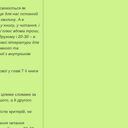
освоюється як
це для нас останній
хвилину. А в
 книгу, у читання, і
і плюс вдома трохи,
ругому і 20-30 – в
ової літератури для
овного та
ії з внутрішнім
ї у главі 7 її книги
 цілими словами за
шого, а й другого
істю критерій, не
чання читання