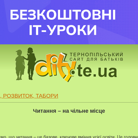
, РОЗВИТОК, ТАБОРИ
Читання – на чільне місце
мо, що читання – це базове, ключове вміння усієї освіти. Це голов