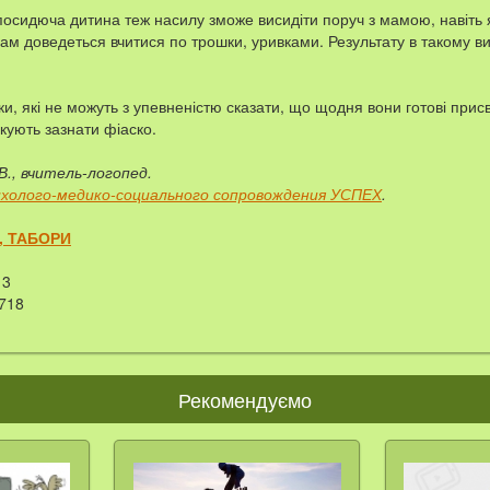
посидюча дитина теж насилу зможе висидіти поруч з мамою, навіть
Вам доведеться вчитися по трошки, уривками. Результату в такому 
ки, які не можуть з упевненістю сказати, що щодня вони готові при
икують зазнати фіаско.
В., вчитель-логопед.
холого-медико-социального сопровождения УСПЕХ
.
, ТАБОРИ
3
718
Рекомендуємо