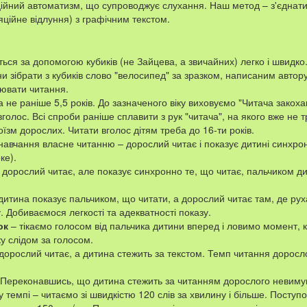
ційний автоматизм, що супроводжує слухання. Наш метод – з'єднат
ційне відлуння) з графічним текстом.
ься за допомогою кубиків (не Зайцева, а звичайних) легко і швидко
ни зібрати з кубиків слово "велосипед" за зразком, написаним автор
оювати читання.
 не раніше 5,5 років. До зазначеного віку виховуємо "Читача закохан
голос. Всі спроби раніше сплавити з рук "читача", на якого вже не 
оїзм дорослих. Читати вголос дітям треба до 16-ти років.
авчання власне читанню – дорослий читає і показує дитині синхронн
ке).
 дорослий читає, але показує синхронно те, що читає, пальчиком ди
дитина показує пальчиком, що читати, а дорослий читає там, де рух
у. Добиваємося легкості та адекватності показу.
ок
– тікаємо голосом від пальчика дитини вперед і ловимо момент, к
у слідом за голосом.
дорослий читає, а дитина стежить за текстом. Темп читання дорослог
 Переконавшись, що дитина стежить за читанням дорослого невиму
 у темпі – читаємо зі швидкістю 120 слів за хвилину і більше. Посту