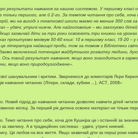
в про результати навчання за нашою системою. У першому класі 
 тільки першого, але й 2-го. За темпом читання про себе, хоча 
рій, ми на виході з початкової школи маємо не менше 300 слів за 
 – удвічі, утричі нижче. Але найголовніше – ми закохуємо дітей у
Якщо зазвичай діти за три роки освоюють три книжки на уроках 
ах прочитуємо мінімум 50-60 книг: 10 в першому класі, 15-20 – у д
це література найвищої проби, том за томом з Бібліотеки світ
адаємо величезний потенціал майбутнього розвитку людини, дух
. Ось такий результат навчання, якщо воно знаходиться в гармон
и, якщо воно природоузгоджене».
свої шанувальники і критики. Звернемося до коментарів Лєри Кирилово
в навчання читанню (Літери, склади, кубики ...), АСТ, 2008»
. Новий підхід до навчання читанню дозволяє навчити дітей читати
ловиною місяці. За перший рік дитина освоює матеріал не тільки пер
. Темп читання про себе, хоча для Кушніра це і останній за значим
за хвилину. А в традиційних системах - удвічі, утричі нижчий.
нигу. Ця любов на все життя. Якщо зазвичай діти за перші роки нав