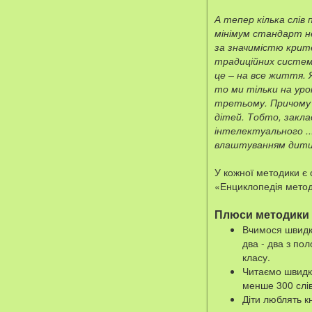
А тепер кілька слі
мінімум стандарт не
за значимістю крите
традиційних системах
це – на все життя. 
то ми тільки на урок
третьому. Причому 
дітей. Тобто, закл
інтелектуального ..
влаштуванням дитин
У кожної методики є 
«Енциклопедія методі
Плюси методики
Вчимося швидко
два - два з по
класу.
Читаємо швидко
менше 300 слів 
Діти люблять к