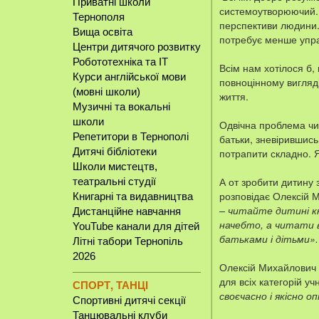
Приватні школи
системоутворюючий. В
Тернополя
перспективи людини. 
Вища освіта
потребує менше упра
Центри дитячого розвитку
Робототехніка та IT
Всім нам хотілося б,
Курси англійської мови
повноцінному вигляді
(мовні школи)
життя.
Музичні та вокальні
школи
Одвічна проблема чит
Репетитори в Тернополі
батьки, зневірившись
Дитячі бібліотеки
потрапити складно. Я
Школи мистецтв,
А от зробити дитину 
театральні студії
розповідає Олексій М
Книгарні та видавництва
– читайте дитині кн
Дистанційне навчання
начебто, а читати 
YouTube канали для дітей
батьками і дітьми».
Літні табори Тернопіль
2026
Олексій Михайлович 
для всіх категорій уч
СПОРТ, ТАНЦІ
своєчасно і якісно
Спортивні дитячі секції
Танцювальні клуби