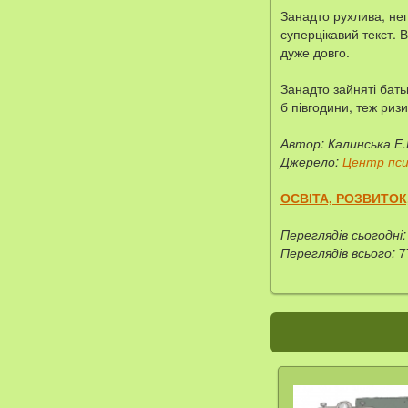
Занадто рухлива, не
суперцікавий текст. 
дуже довго.
Занадто зайняті бать
б півгодини, теж риз
Автор: Калинська Е.
Джерело:
Центр пси
ОСВІТА, РОЗВИТОК
Переглядів сьогодні:
Переглядів всього:
7