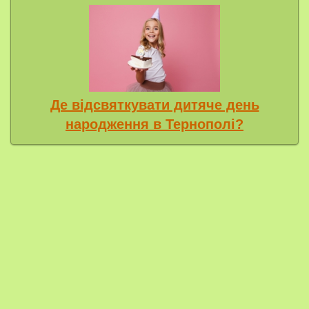
Де відсвяткувати дитяче день
народження в Тернополі?