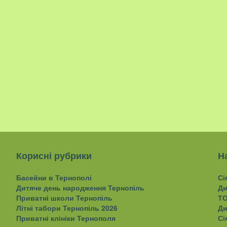
Корисні рубрики
Н
Басейни в Тернополі
Сі
Дитяче день народження Тернопіль
Ди
Приватні школи Тернопіль
ТО
Літні табори Тернопіль 2026
Ди
Приватні клініки Тернополя
Сі