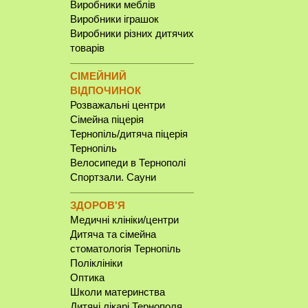
Виробники меблів
Виробники іграшок
Виробники різних дитячих
товарів
СІМЕЙНИЙ
ВІДПОЧИНОК
Розважальні центри
Сімейна піцерія
Тернопіль/дитяча піцерія
Тернопіль
Велосипеди в Тернополі
Спортзали. Сауни
ЗДОРОВ'Я
Медичні клініки/центри
Дитяча та сімейна
стоматологія Тернопіль
Поліклініки
Оптика
Школи материнства
Дитячі лікарі Тернополя