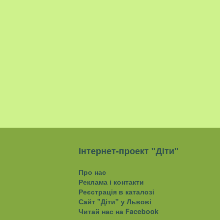
Інтернет-проект "Діти"
Про нас
Реклама і контакти
Реєстрація в каталозі
Сайт "Діти" у Львові
Читай нас на Facebook