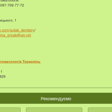
томатологія.
 097-709-77-72
ицького, 1
m.com/guliak_dentistry
/
olya_gricak@ukr.net
стоматологія Тернопіль
1
829
Рекомендуємо