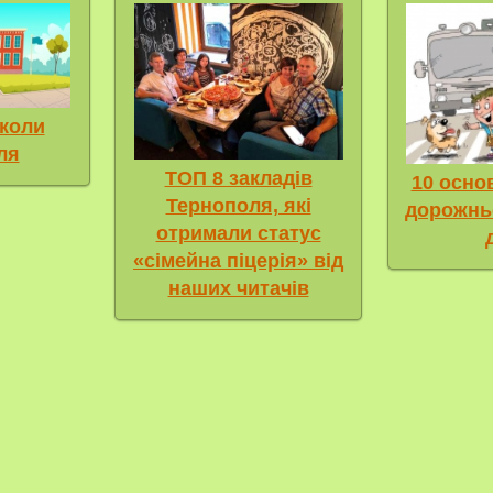
коли
ля
ТОП 8 закладів
10 осно
Тернополя, які
дорожнь
отримали статус
«сімейна піцерія» від
наших читачів