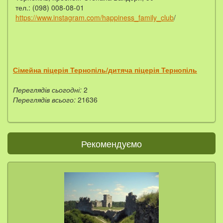
тел.: (098) 008-08-01
https://www.instagram.com/happiness_family_club
/
Сімейна піцерія Тернопіль/дитяча піцерія Тернопіль
Переглядів сьогодні:
2
Переглядів всього:
21636
Рекомендуємо