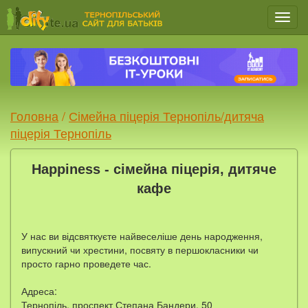
Мен
Головна
/
Сімейна піцерія Тернопіль/дитяча
піцерія Тернопіль
Happiness - cімейна піцерія, дитяче
кафе
У нас ви відсвяткуєте найвеселіше день народження,
випускний чи хрестини, посвяту в першокласники чи
просто гарно проведете час.
Адреса:
Тернопіль, проспект Степана Бандери, 50