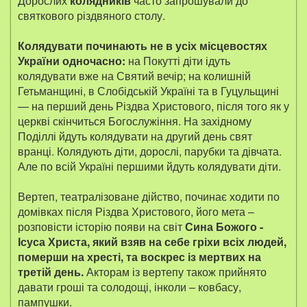
Дорослих
колядників
часто запрошували до
святкового різдвяного столу.
Колядувати починають не в усіх місцевостях
України одночасно:
на Покутті діти ідуть
колядувати вже на Святий вечір; на колишній
Гетьманщині, в Слобідській Україні та в Гуцульщині
— на перший день Різдва Христового, після того як у
церкві скінчиться Богослужіння. На західному
Поділлі йдуть колядувати на другий день свят
вранці. Колядують діти, дорослі, парубки та дівчата.
Але по всій Україні першими йдуть колядувати діти.
Вертеп, театралізоване дійство, починає ходити по
домівках після Різдва Христового, його мета –
розповісти історію появи на світ
Сина Божого -
Ісуса Христа, який взяв на себе гріхи всіх людей,
померши на хресті, та воскрес із мертвих на
третій день.
Акторам із вертепу також прийнято
давати гроші та солодощі, інколи – ковбасу,
пампушки.