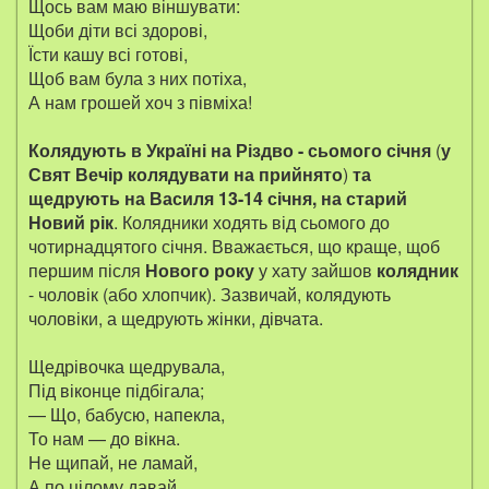
Щось вам маю віншувати:
Щоби діти всі здорові,
Їсти кашу всі готові,
Щоб вам була з них потіха,
А нам грошей хоч з півміха!
Колядують в Україні на Різдво - сьомого січня
(
у
Свят Вечір колядувати на прийнято
)
та
щедрують на Василя 13-14 січня, на старий
Новий рік
. Колядники ходять від сьомого до
чотирнадцятого січня. Вважається, що краще, щоб
першим після
Нового року
у хату зайшов
колядник
- чоловік (або хлопчик). Зазвичай, колядують
чоловіки, а щедрують жінки, дівчата.
Щедрівочка щедрувала,
Під віконце підбігала;
— Що, бабусю, напекла,
То нам — до вікна.
Не щипай, не ламай,
А по цілому давай.