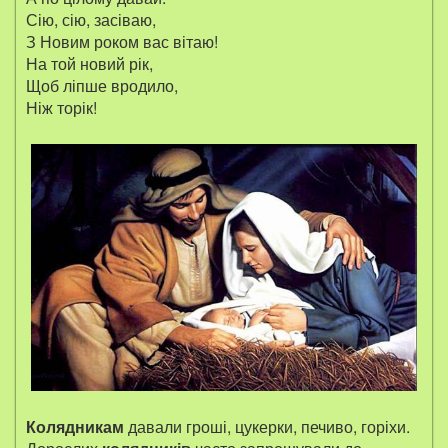
Сію, сію, засіваю,
З Новим роком вас вітаю!
На той новий рік,
Щоб ліпше вродило,
Ніж торік!
Колядникам
давали гроші, цукерки, печиво, горіхи.