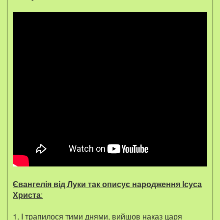
Євангелія від Луки так описує народження Ісуса
Христа
:
1. І трапилося тими днями, вийшов наказ царя