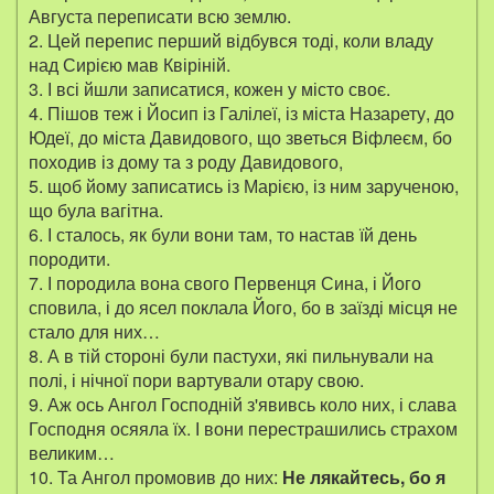
Августа переписати всю землю.
2. Цей перепис перший відбувся тоді, коли владу
над Сирією мав Квіріній.
3. І всі йшли записатися, кожен у місто своє.
4. Пішов теж і Йосип із Галілеї, із міста Назарету, до
Юдеї, до міста Давидового, що зветься Віфлеєм, бо
походив із дому та з роду Давидового,
5. щоб йому записатись із Марією, із ним зарученою,
що була вагітна.
6. І сталось, як були вони там, то настав їй день
породити.
7. І породила вона свого Первенця Сина, і Його
сповила, і до ясел поклала Його, бо в заїзді місця не
стало для них…
8. А в тій стороні були пастухи, які пильнували на
полі, і нічної пори вартували отару свою.
9. Аж ось Ангол Господній з'явивсь коло них, і слава
Господня осяяла їх. І вони перестрашились страхом
великим…
10. Та Ангол промовив до них:
Не лякайтесь, бо я