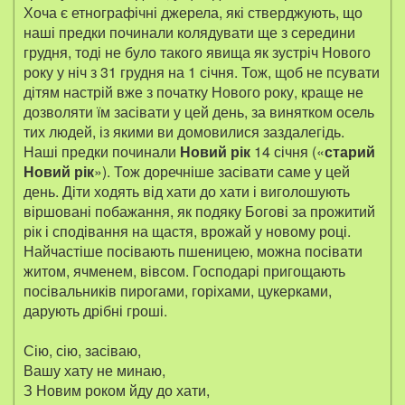
Хоча є етнографічні джерела, які стверджують, що
наші предки починали колядувати ще з середини
грудня, тоді не було такого явища як зустріч Нового
року у ніч з 31 грудня на 1 січня. Тож, щоб не псувати
дітям настрій вже з початку Нового року, краще не
дозволяти їм засівати у цей день, за винятком осель
тих людей, із якими ви домовилися заздалегідь.
Наші предки починали
Новий рік
14 січня («
старий
Новий рік
»). Тож доречніше засівати саме у цей
день. Діти ходять від хати до хати і виголошують
віршовані побажання, як подяку Богові за прожитий
рік і сподівання на щастя, врожай у новому році.
Найчастіше посівають пшеницею, можна посівати
житом, ячменем, вівсом. Господарі пригощають
посівальників пирогами, горіхами, цукерками,
дарують дрібні гроші.
Сію, сію, засіваю,
Вашу хату не минаю,
З Новим роком йду до хати,