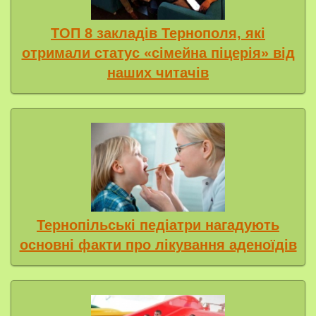
ТОП 8 закладів Тернополя, які
отримали статус «сімейна піцерія» від
наших читачів
Тернопільські педіатри нагадують
основні факти про лікування аденоїдів