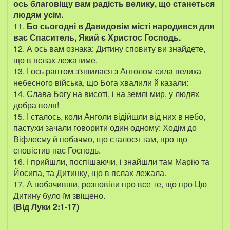
ось благовіщу вам радість велику, що станеться
людям усім.
11.
Бо сьогодні в Давидовім місті
народився для
вас Спаситель, Який є Христос Господь.
12. А ось вам ознака: Дитину сповиту ви знайдете,
що в яслах лежатиме.
13. І ось раптом з'явилася з Анголом сила велика
небесного війська, що Бога хвалили й казали:
14. Слава Богу на висоті, і на землі мир, у людях
добра воля!
15. І сталось, коли Анголи відійшли від них в небо,
пастухи зачали говорити один одному: Ходім до
Віфлеєму й побачмо, що сталося там, про що
сповістив нас Господь.
16. І прийшли, поспішаючи, і знайшли там Марію та
Йосипа, та Дитинку, що в яслах лежала.
17. А побачивши, розповіли про все те, що про Цю
Дитину було їм звіщено.
(Від Луки 2:1-17)