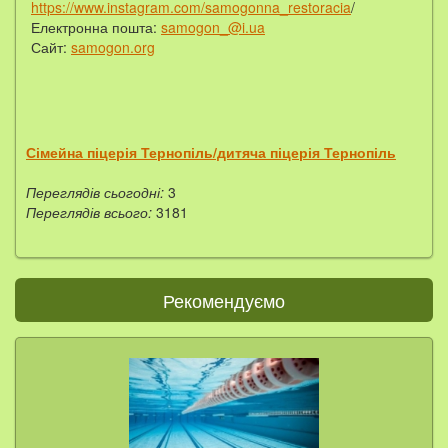
https://www.instagram.com/samogonna_restoracia
/
Електронна пошта:
samogon_@i.ua
Сайт:
samogon.org
Сімейна піцерія Тернопіль/дитяча піцерія Тернопіль
Переглядів сьогодні:
3
Переглядів всього:
3181
Рекомендуємо