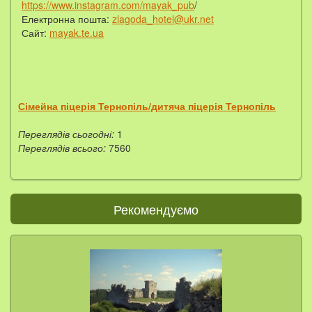
https://www.instagram.com/mayak_pub
/
Електронна пошта:
zlagoda_hotel@ukr.net
Сайт:
mayak.te.ua
Сімейна піцерія Тернопіль/дитяча піцерія Тернопіль
Переглядів сьогодні:
1
Переглядів всього:
7560
Рекомендуємо