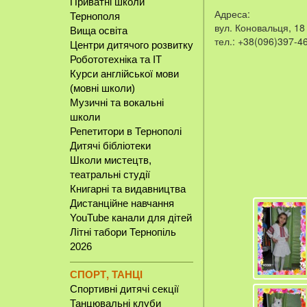
Приватні школи
Адреса:
Тернополя
вул. Коновальця, 18
Вища освіта
тел.: +38(096)397-46
Центри дитячого розвитку
Робототехніка та IT
Курси англійської мови
(мовні школи)
Музичні та вокальні
школи
Репетитори в Тернополі
Дитячі бібліотеки
Школи мистецтв,
театральні студії
Книгарні та видавництва
Дистанційне навчання
YouTube канали для дітей
Літні табори Тернопіль
2026
СПОРТ, ТАНЦІ
Спортивні дитячі секції
Танцювальні клуби