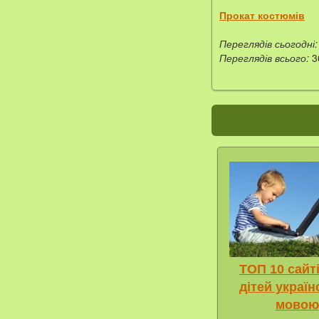
Прокат костюмів
Переглядів сьогодні:
Переглядів всього:
3
ТОП 10 сайт
дітей украї
мовою