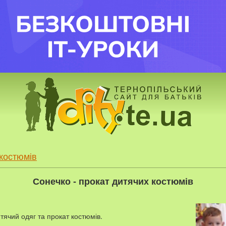
костюмів
Сонечко - прокат дитячих костюмів
тячий одяг та прокат костюмів.