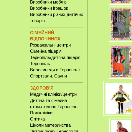
Виробники меблів
Виробники іграшок
Виробники різних дитячих
товарів
СІМЕЙНИЙ
ВІДПОЧИНОК
Розважальні центри
Сімейна піцерія
Тернопіль/дитяча піцерія
Тернопіль
Велосипеди в Тернополі
Спортзали. Сауни
ЗДОРОВ'Я
Медичні клініки/центри
Дитяча та сімейна
стоматологія Тернопіль
Поліклініки
Оптика
Школи материнства
Дитячі лікарі Тернополя