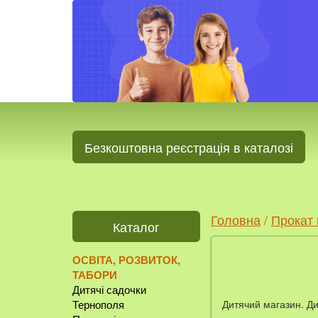
Безкоштовна реєстрація в каталозі
Головна
/
Прокат 
Каталог
ОСВІТА, РОЗВИТОК,
ТАБОРИ
Дитячі садочки
Дитячий магазин. Ди
Тернополя