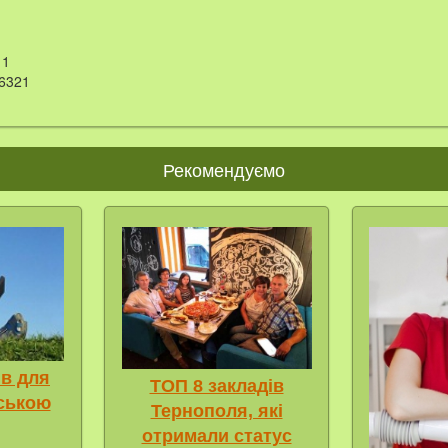
1
6321
Рекомендуємо
ів для
ТОП 8 закладів
нською
Тернополя, які
отримали статус