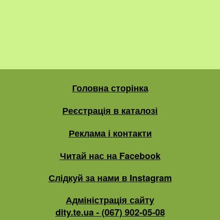
Головна сторінка
Реєстрація в каталозі
Реклама і контакти
Читай нас на Facebook
Слідкуй за нами в Instagram
Адміністрація сайту
dity.te.ua - (067) 902-05-08