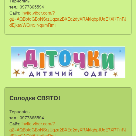
Тернопіль
тел.: 0977365594
Сайт:
invite.viber.com/?
g2=AQBbfdGBpNSrzUqza2BXEd2dyXRAkIqbpIUeE7Xl7TnFJ
dEjka9WQi45iNq9mRmi
Солодке СВЯТО!
Тернопіль
тел.: 0977365594
Сайт:
invite.viber.com/?
g2=AQBbfdGBpNSrzUqza2BXEd2dyXRAkIqbpIUeE7Xl7TnFJ
dEjka9WQi45iNq9mRmi