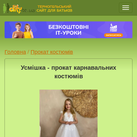
Мен
Головна
/
Прокат костюмів
Усмішка - прокат карнавальних
костюмів