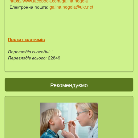
https://www.facebook.com/galina.negela
Електронна пошта:
galina.negela@ukr.net
Прокат костюмів
Переглядів сьогодні:
1
Переглядів всього:
22849
Рекомендуємо