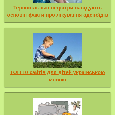
Тернопільські педіатри нагадують
основні факти про лікування аденоїдів
ТОП 10 сайтів для дітей українською
мовою