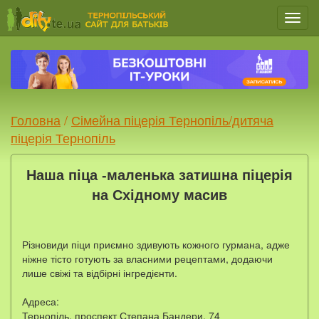
Мен
Головна
/
Сімейна піцерія Тернопіль/дитяча
піцерія Тернопіль
Наша піца -маленька затишна піцерія
на Східному масив
Різновиди піци приємно здивують кожного гурмана, адже
ніжне тісто готують за власними рецептами, додаючи
лише свіжі та відбірні інгредієнти.
Адреса:
Тернопіль, проспект Степана Бандери, 74