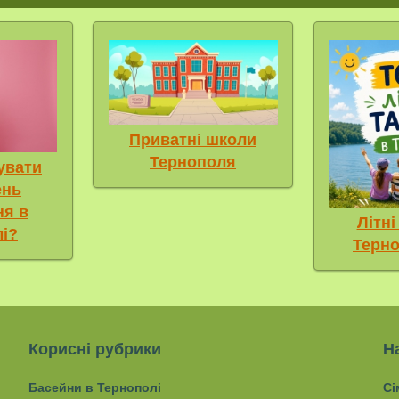
Приватні школи
Тернополя
увати
ень
ня в
Літні
і?
Терно
Корисні рубрики
Н
Басейни в Тернополі
Сі