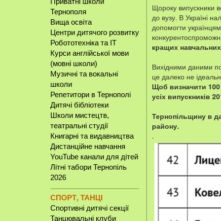
Приватні школи
Щороку випускники вс
Тернополя
до вузу. В Україні на
Вища освіта
допомогти українцям 
Центри дитячого розвитку
конкурентоспроможних
Робототехніка та IT
кращих навчальних 
Курси англійської мови
(мовні школи)
Вихідними даними по
Музичні та вокальні
це далеко не ідеальн
школи
Щоб визначити 100 
Репетитори в Тернополі
усіх випускників 2
Дитячі бібліотеки
Школи мистецтв,
Тернопільщину в да
району.
театральні студії
.
Книгарні та видавництва
Дистанційне навчання
YouTube канали для дітей
Літні табори Тернопіль
2026
СПОРТ, ТАНЦІ
Спортивні дитячі секції
Танцювальні клуби