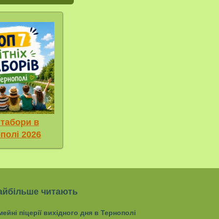
 табори в
полі 2026
айбільше читають
мейні піцерії вихідного дня в Тернополі