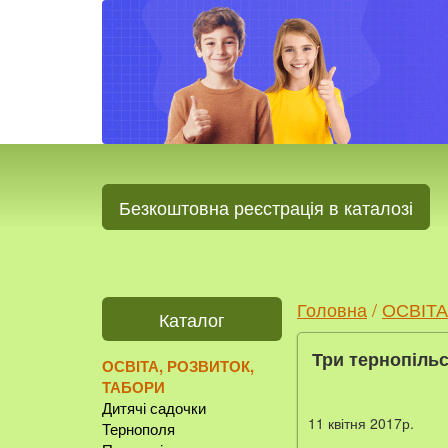
Безкоштовна реєстрація в каталозі
Головна
/
ОСВІТА
Каталог
Три тернопільс
ОСВІТА, РОЗВИТОК,
ТАБОРИ
Дитячі садочки
11 квітня 2017р.
Тернополя