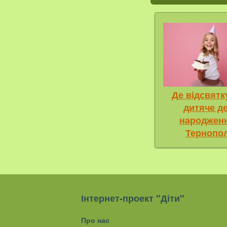
Де відсвятк
дитяче д
народжен
Тернопол
Інтернет-проект "Діти"
Про нас