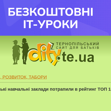
, РОЗВИТОК, ТАБОРИ
ькі навчальні заклади потрапили в рейтинг ТОП 1