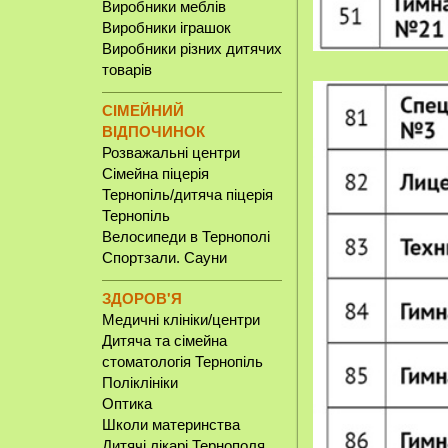
Виробники меблів
Виробники іграшок
Виробники різних дитячих
товарів
СІМЕЙНИЙ
ВІДПОЧИНОК
Розважальні центри
Сімейна піцерія
Тернопіль/дитяча піцерія
Тернопіль
Велосипеди в Тернополі
Спортзали. Сауни
ЗДОРОВ'Я
Медичні клініки/центри
Дитяча та сімейна
стоматологія Тернопіль
Поліклініки
Оптика
Школи материнства
Дитячі лікарі Тернополя