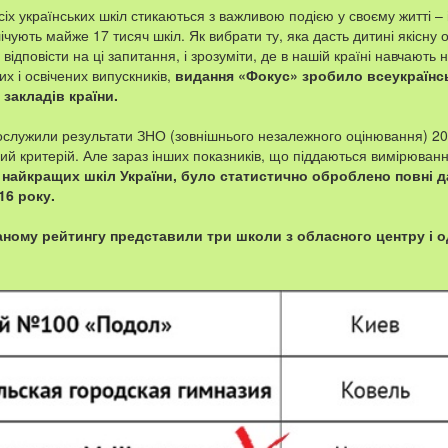
іх українських шкіл стикаються з важливою подією у своєму житті – 
лічують майже 17 тисяч шкіл. Як вибрати ту, яка дасть дитині якісну 
відповісти на ці запитання, і зрозуміти, де в нашій країні навчають 
 і освічених випускників,
видання «Фокус» зробило всеукраїнс
закладів країни.
служили результати ЗНО (зовнішнього незалежного оцінювання) 201
ий критерій. Але зараз інших показників, що піддаються вимірюванн
найкращих шкіл України, було статистично оброблено повні д
016 року.
ному рейтингу представили три школи з обласного центру і о