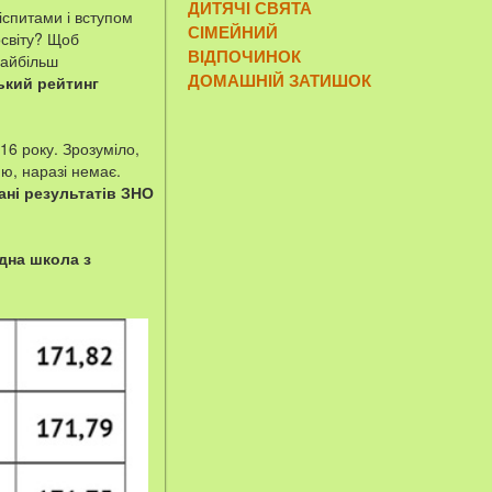
ДИТЯЧІ СВЯТА
іспитами і вступом
СІМЕЙНИЙ
освіту? Щоб
ВІДПОЧИНОК
найбільш
ДОМАШНІЙ ЗАТИШОК
ький рейтинг
6 року. Зрозуміло,
ю, наразі немає.
ані результатів ЗНО
дна школа з