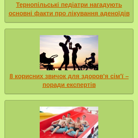
Тернопільські педіатри нагадують
основні факти про лікування аденоїдів
8 корисних звичок для здоров'я сім'ї –
поради експертів