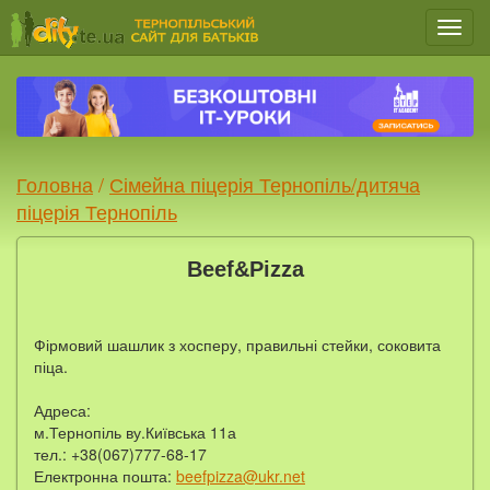
Мен
Головна
/
Сімейна піцерія Тернопіль/дитяча
піцерія Тернопіль
Beef&Pizza
Фірмовий шашлик з хосперу, правильні стейки, соковита
піца.
Адреса:
м.Тернопіль ву.Київська 11а
тел.: +38(067)777-68-17
Електронна пошта:
beefpizza@ukr.net