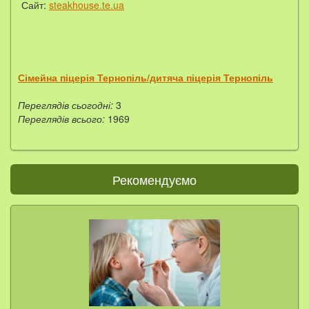
Сайт:
steakhouse.te.ua
Сімейна піцерія Тернопіль/дитяча піцерія Тернопіль
Переглядів сьогодні:
3
Переглядів всього:
1969
Рекомендуємо