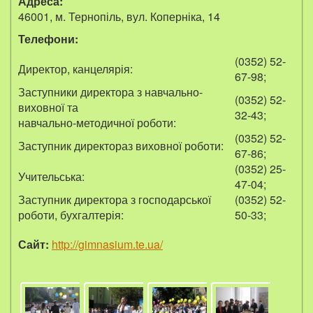
Адреса:
46001, м. Тернопіль, вул. Коперніка, 14
Телефони:
(0352) 52-
Директор, канцелярія:
67-98;
Заступники директора з навчально-
(0352) 52-
виховної та
32-43;
навчально-методичної роботи:
(0352) 52-
Заступник директораз виховної роботи:
67-86;
(0352) 25-
Учительська:
47-04;
Заступник директора з господарської
(0352) 52-
роботи, бухгалтерія:
50-33;
Сайт:
http://gimnasium.te.ua/