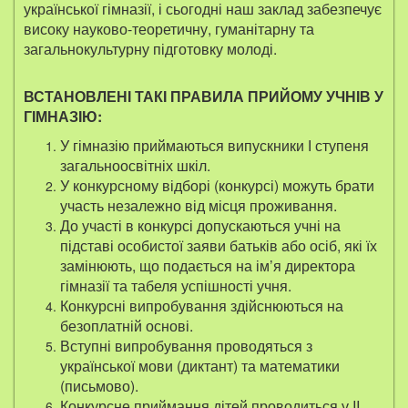
української гімназії, і сьогодні наш заклад забезпечує
високу науково-теоретичну, гуманітарну та
загальнокультурну підготовку молоді.
ВСТАНОВЛЕНІ ТАКІ ПРАВИЛА ПРИЙОМУ УЧНІВ У
ГІМНАЗІЮ:
У гімназію приймаються випускники І ступеня
загальноосвітніх шкіл.
У конкурсному відборі (конкурсі) можуть брати
участь незалежно від місця проживання.
До участі в конкурсі допускаються учні на
підставі особистої заяви батьків або осіб, які їх
замінюють, що подається на ім’я директора
гімназії та табеля успішності учня.
Конкурсні випробування здійснюються на
безоплатній основі.
Вступні випробування проводяться з
української мови (диктант) та математики
(письмово).
Конкурсне приймання дітей проводиться у II