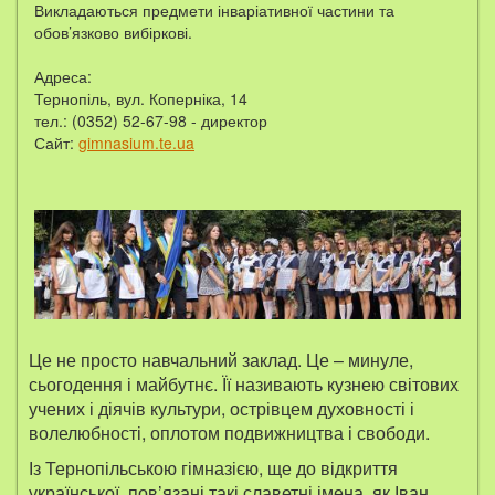
Викладаються предмети інваріативної частини та
обов’язково вибіркові.
Адреса:
Тернопіль, вул. Коперніка, 14
тел.: (0352) 52-67-98 - директор
Сайт:
gimnasium.te.ua
Це не просто навчальний заклад. Це – минуле,
сьогодення і майбутнє. Її називають кузнею світових
учених і діячів культури, острівцем духовності і
волелюбності, оплотом подвижництва і свободи.
Із Тернопільською гімназією, ще до відкриття
української, пов’язані такі славетні імена, як Іван