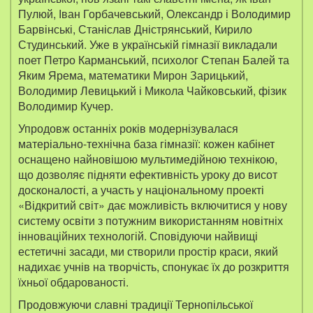
Пулюй, Іван Горбачевський, Олександр і Володимир
Барвінські, Станіслав Дністрянський, Кирило
Студинський. Уже в українській гімназії викладали
поет Петро Карманський, психолог Степан Балей та
Яким Ярема, математики Мирон Зарицький,
Володимир Левицький і Микола Чайковський, фізик
Володимир Кучер.
Упродовж останніх років модернізувалася
матеріально-технічна база гімназії: кожен кабінет
оснащено найновішою мультимедійною технікою,
що дозволяє підняти ефективність уроку до висот
досконалості, а участь у національному проекті
«Відкритий світ» дає можливість включитися у нову
систему освіти з потужним використанням новітніх
інноваційних технологій. Сповідуючи найвищі
естетичні засади, ми створили простір краси, який
надихає учнів на творчість, спонукає їх до розкриття
їхньої обдарованості.
Продовжуючи славні традиції Тернопільської