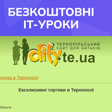
ипічка в Тернополі
Ексклюзивні тортики в Тернополі
40грн/кг