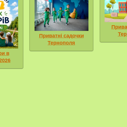
Прива
Тер
Приватні садочки
Тернополя
ри в
2026