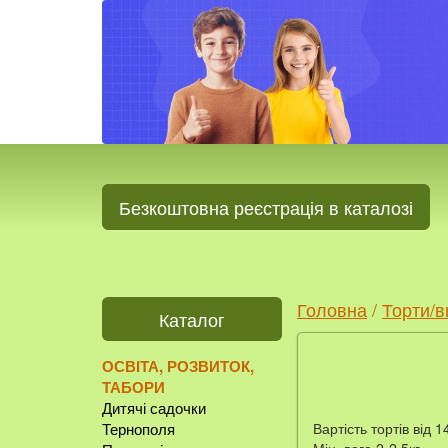
Безкоштовна реєстрація в каталозі
Головна
/
Торти/в
Каталог
ОСВІТА, РОЗВИТОК,
ТАБОРИ
Дитячі садочки
Вартість тортів від 1
Тернополя