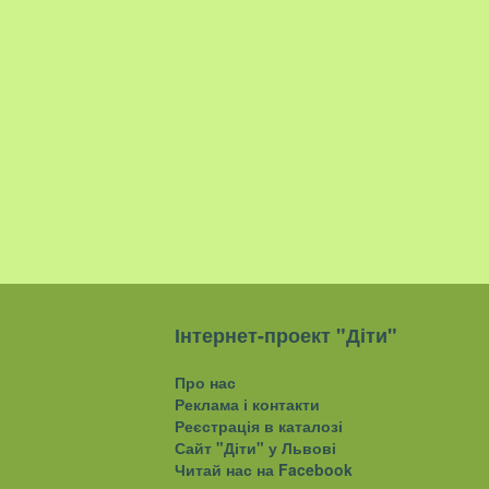
Інтернет-проект "Діти"
Про нас
Реклама і контакти
Реєстрація в каталозі
Сайт "Діти" у Львові
Читай нас на Facebook