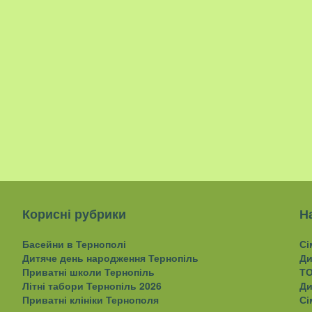
Корисні рубрики
Н
Басейни в Тернополі
Сі
Дитяче день народження Тернопіль
Ди
Приватні школи Тернопіль
ТО
Літні табори Тернопіль 2026
Ди
Приватні клініки Тернополя
Сі