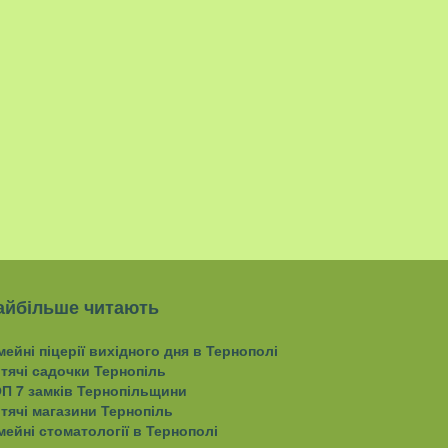
айбільше читають
мейні піцерії вихідного дня в Тернополі
тячі садочки Тернопіль
П 7 замків Тернопільщини
тячі магазини Тернопіль
мейні стоматології в Тернополі