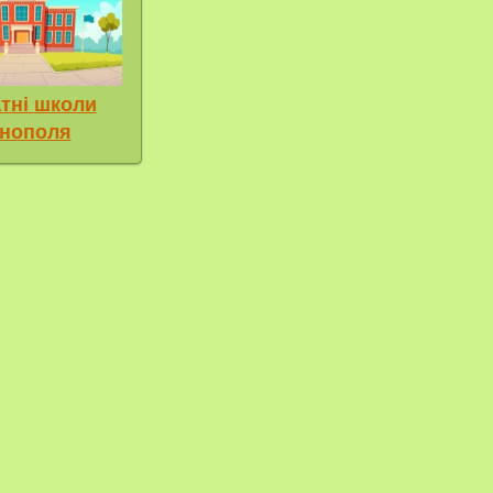
тні школи
нополя