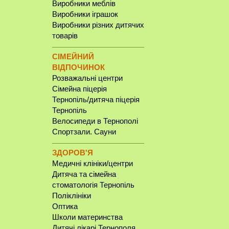
Виробники меблів
Виробники іграшок
Виробники різних дитячих
товарів
СІМЕЙНИЙ
ВІДПОЧИНОК
Розважальні центри
Сімейна піцерія
Тернопіль/дитяча піцерія
Тернопіль
Велосипеди в Тернополі
Спортзали. Сауни
ЗДОРОВ'Я
Медичні клініки/центри
Дитяча та сімейна
стоматологія Тернопіль
Поліклініки
Оптика
Школи материнства
Дитячі лікарі Тернополя