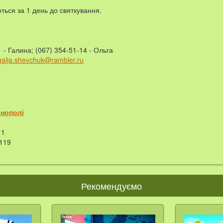
ються за 1 день до святкування.
1 - Галина; (067) 354-51-14 - Ольга
galja.shevchuk@rambler.ru
рнополі
1
119
Рекомендуємо