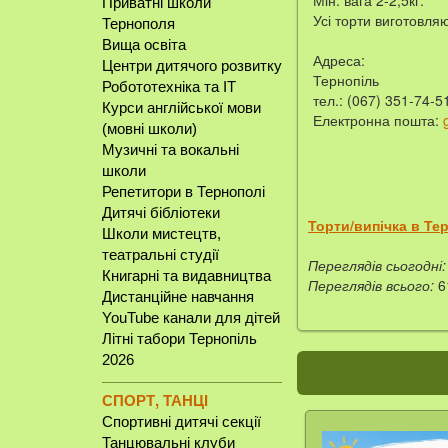
Мін. вага 2-2,5кг.
Приватні школи
Усі торти виготовля
Тернополя
Вища освіта
Адреса:
Центри дитячого розвитку
Тернопіль
Робототехніка та IT
тел.: (067) 351-74-5
Курси англійської мови
Електронна пошта:
(мовні школи)
Музичні та вокальні
школи
Репетитори в Тернополі
Дитячі бібліотеки
Торти/випічка в Те
Школи мистецтв,
театральні студії
Переглядів сьогодні:
Книгарні та видавництва
Переглядів всього:
6
Дистанційне навчання
YouTube канали для дітей
Літні табори Тернопіль
2026
СПОРТ, ТАНЦІ
Спортивні дитячі секції
Танцювальні клуби